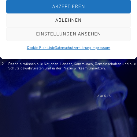
jeder Schulart und jeder Nationalität, die bei einer Erkrankung Hilfe und Unte
schulischen Laufbahn brauchen.
AKZEPTIEREN
8.
Neben der medizinischen Nachsorge und analog dazu begleiten und beraten a
bei Krankheit kranke Schülerinnen und Schüler während der ganzen Schulzeit, s
ABLEHNEN
9.
Die Unterrichts- und Beratungszentren bei Krankheit geben Empfehlungen für
jeweilige Krankheitsbild anwendbaren Nachteilsausgleich.
EINSTELLUNGEN ANSEHEN
10.
Pädagogik bei Krankheit hat die wesentliche Aufgabe zur Entwicklung und Sta
Jugendlicher beizutragen.
Cookie-Richtlinie
Datenschutzerklärung
Impressum
11.
Dieser Prozess braucht Zeit und Geduld. Unserer Gesellschaft muss dies ein b
12.
Deshalb müssen alle Nationen, Länder, Kommunen, Gemeinschaften und alle 
Schutz gewährleisten und in der Praxis wirksam umsetzen.
Zurück