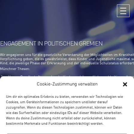
ENGAGEMENT IN POLITISCHEN GREMIEN
Wir engagieren uns für die gesetzliche Verankerung der Möglichkeiten im Krankheit
Verpflichtung geben, die es gewährleistet, dass Kinder und Jugendliche maximal sc
Kind, die jeweilige Phase der Erkrankung und der individuelle Schulstatus erfordert
Münchner Thesen:
1.
Unsere Gesellschaft muss kranke Kinder und Jugendliche nachhaltig vor Aus
Cookie-Zustimmung verwalten
2.
Der Staat hat die Verpflichtung, eine gesetzliche Grundlage dafür schaffen.
3.
Es ist die Aufgabe aller Schulen aller Länder ein Netzwerk für kranke Kinder 
Um dir ein optimales Erlebnis zu bieten, verwenden wir Technologien wie
Cookies, um Geräteinformationen zu speichern und/oder darauf
4.
Pädagogik bei Krankheit muss ein fester Bestandteil der Lehrerbildung sein.
zuzugreifen. Wenn du diesen Technologien zustimmst, können wir Daten
5.
wie das Surfverhalten oder eindeutige IDs auf dieser Website verarbeiten.
Schulen für Kranke sind gesetzlich verankerte Kompetenzzentren für Unterric
Wenn du deine Zustimmung nicht erteilst oder zurückziehst, können
6.
Bedarfsgerecht ausgestattete Räume sind eine Bedingung für effektives Lerne
bestimmte Merkmale und Funktionen beeinträchtigt werden.
7.
Die Kompetenzzentren für Unterricht und Beratung bei Krankheit sind offen für